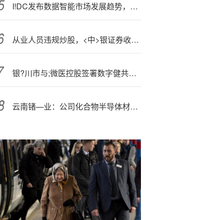
I!DC发布数据智能市场发展趋势，星环科技三大领域全面领跑
从业人员违规炒股，<中>银证券收罚单！年内多次因合规问题被罚
银?川市与;微医控股签署数字健共体战略合作协议，共建全国示范
云南锗—业：公司化合物半导体材料已向国内外多家客户供货