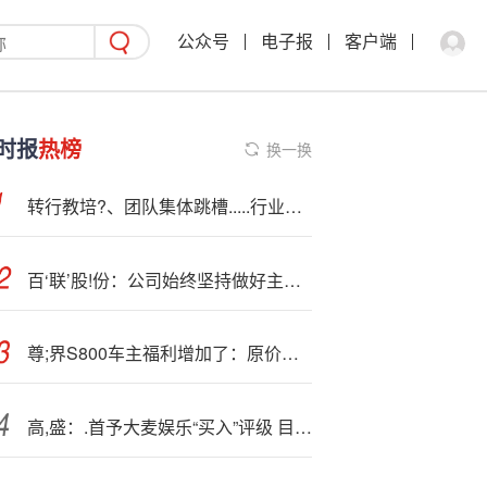
公众号
电子报
客户端
时报
热榜
换一换
转行教培?、团队集体跳槽.....行业深度变革下券商分析师流动有“新意”
百‘联’股!份：公司始终坚持做好主营业务
尊;界S800车主福利增加了：原价买首批华为Mate 80 RS等机型
高,盛：.首予大麦娱乐“买入”评级 目标价1.38港元