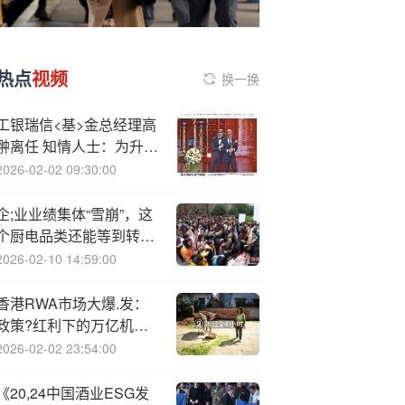
热点
视频
换一换
工银瑞信<基>金总经理高
翀离任 知情人士：为升
任，另有任用
2026-02-02 09:30:00
企;业业绩集体“雪崩”，这
个厨电品类还能等到转机
吗？
2026-02-10 14:59:00
香港RWA市场大爆.发：
政策?红利下的万亿机遇
与挑战
2026-02-02 23:54:00
《20,24中国酒业ESG发