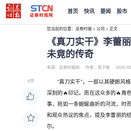
首页
快讯
要闻
股市
您当前的位置：
证券时报
>
公司
>
正文
《真刀实干》李蕾丽
未竟的传奇
来源：证券时报网
作者：周子衡
2026-02
“真刀实干”，一部以其硬朗风
点赞
深刻的🔥印记。而在这众多的🔥
事，宛如一条蜿蜒曲折的河流，时
和观众热议的焦点。提及李蕾丽的
尔。