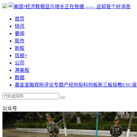
首页
快讯
要闻
股市
新股
信披+
公司
港美股
数据
基金
金融
视听
评论
专题
产经
创投
科创板
新三板
投教
ESG
滚
公众号