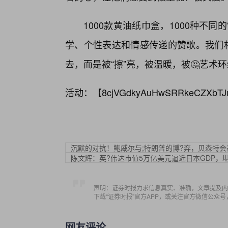
1000款黄油纸巾盒，1000种不同
学、个性表达和情感传递的赞歌。我们相
去，而是被“擦”亮，被温暖，被🤔艺术
活动：【
8cjVGdkyAuHwSRRkeCZXbTJ
沉默的对抗！鲍威尔与;特朗普的博?弈，贝森特
陈文辉：英?伟达市值5万亿美元逼近日本GDP，堪
声明：证券时报力求信息真实、准确，文章提及内
下载“证券时报”官方APP，或关注官方微信公众
网友评论