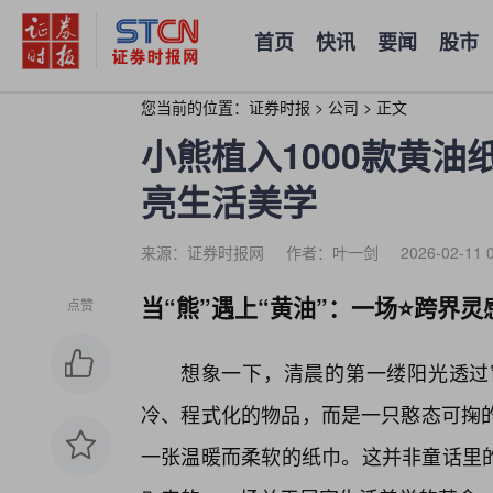
首页
快讯
要闻
股市
您当前的位置：
证券时报
>
公司
>
正文
小熊植入1000款黄油
亮生活美学
来源：证券时报网
作者：叶一剑
2026-02-11 
当“熊”遇上“黄油”：一场⭐跨界灵
点赞
想象一下，清晨的第一缕阳光透过
冷、程式化的物品，而是一只憨态可掬
一张温暖而柔软的纸巾。这并非童话里的