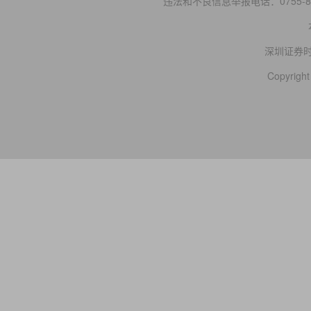
违法和不良信息举报电话：0755-83
深圳证券
Copyright